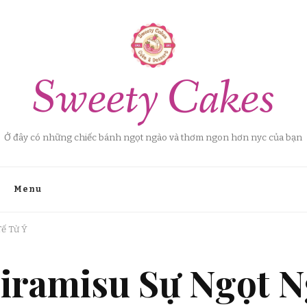
Sweety Cakes
Ở đây có những chiếc bánh ngọt ngào và thơm ngon hơn nyc của bạn
Menu
ế Từ Ý
iramisu Sự Ngọt N