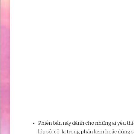
Phiên bản này dành cho những ai yêu thíc
lớp sô-cô-la trong phần kem hoặc dùng s