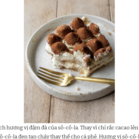
h hương vị đậm đà của sô-cô-la. Thay vì chỉ rắc cacao lên
ô-cô-la đen tan chảy thay thế cho cà phê. Hương vị sô-cô